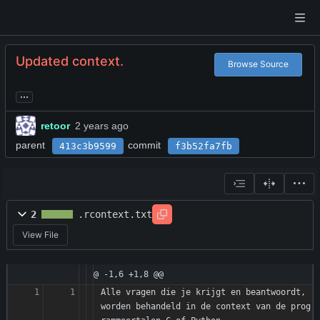
Updated context.
Browse Source
...
retoor
parent
commit
413c3b9599
f3b52fa7fb
2
.rcontext.txt
View File
@ -1,6 +1,8 @@
Alle vragen die je krijgt en beantwoordt, 
worden behandeld in de context van de prog